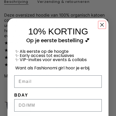
Beschrijving
Verzending & retourneren
Deze oversized hoodie van 100% organisch katoen
combineert premium kwaliteit met een comfortabele
unisex fit.
De unieke Fashionomi graphic geeft elke
10% KORTING
hoodie een eigen karakter en maakt hem een echte
everyday favourite.
Op je eerste bestelling 💕
★ model: X is Xm en draagt maat XS
★
Unisex, medium pasvorm
✨ Als eerste op de hoogte
✨ Early access tot exclusives
★ materiaal: 100% organisch katoen
✨ VIP-invites voor events & collabs
★ Zachte gebrushte binnenkant
Want als Fashionomi girl hoor je erbij.
Maak je look compleet:
Email
School bag big ★ navy
€29,95
BDAY