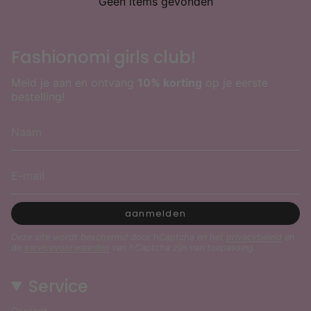
Geen items gevonden
Fashionomi girls club!
Meld je aan en ontvang
10% korting
op je eerste
bestelling!
aanmelden
Deze site wordt beschermd door hCaptcha en het
privacybeleid
en
de
servicevoorwaarden
van hCaptcha zijn van toepassing.
Service
Contact