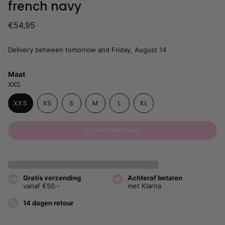
french navy
€54,95
Delivery between tomorrow and Friday, August 14
Maat
XXS
XXS
XS
S
M
L
XL
In winkelmand
Gratis verzending
Achteraf betalen
vanaf €50.-
met Klarna
14 dagen retour