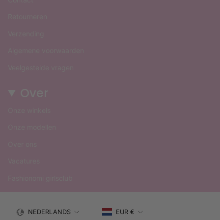
Retourneren
Verzending
Algemene voorwaarden
Veelgestelde vragen
Over
Onze winkels
Onze modellen
Over ons
Vacatures
Fashionomi girlsclub
Taal
Valuta
NEDERLANDS
EUR €